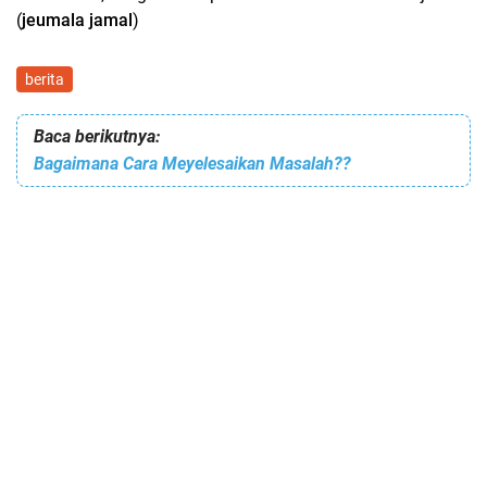
(
jeumala jamal
)
berita
Baca berikutnya:
Bagaimana Cara Meyelesaikan Masalah??