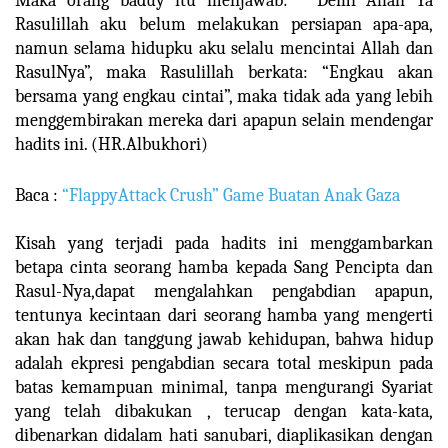
Maka orang baduy itu menjawab: “Demi Allah Ya
Rasulillah aku belum melakukan persiapan apa-apa,
namun selama hidupku aku selalu mencintai Allah dan
RasulNya”, maka Rasulillah berkata: “Engkau akan
bersama yang engkau cintai”, maka tidak ada yang lebih
menggembirakan mereka dari apapun selain mendengar
hadits ini. (HR.Albukhori)
Baca :
“FlappyAttack Crush” Game Buatan Anak Gaza
Kisah yang terjadi pada hadits ini menggambarkan
betapa cinta seorang hamba kepada Sang Pencipta dan
Rasul-Nya,dapat mengalahkan pengabdian apapun,
tentunya kecintaan dari seorang hamba yang mengerti
akan hak dan tanggung jawab kehidupan, bahwa hidup
adalah ekpresi pengabdian secara total meskipun pada
batas kemampuan minimal, tanpa mengurangi Syariat
yang telah dibakukan , terucap dengan kata-kata,
dibenarkan didalam hati sanubari, diaplikasikan dengan