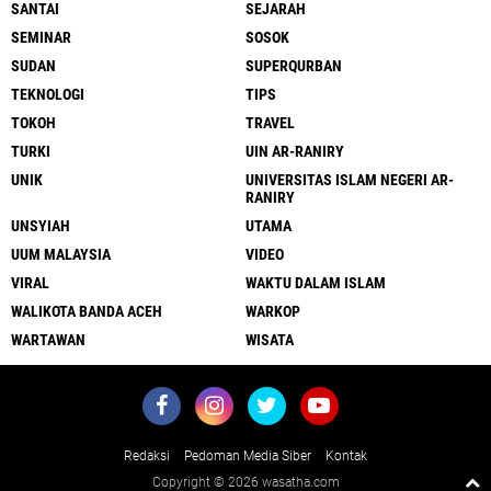
SANTAI
SEJARAH
SEMINAR
SOSOK
SUDAN
SUPERQURBAN
TEKNOLOGI
TIPS
TOKOH
TRAVEL
TURKI
UIN AR-RANIRY
UNIK
UNIVERSITAS ISLAM NEGERI AR-
RANIRY
UNSYIAH
UTAMA
UUM MALAYSIA
VIDEO
VIRAL
WAKTU DALAM ISLAM
WALIKOTA BANDA ACEH
WARKOP
WARTAWAN
WISATA
Redaksi
Pedoman Media Siber
Kontak
Copyright ©
2026 wasatha.com