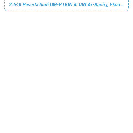
2.640 Peserta Ikuti UM-PTKIN di UIN Ar-Raniry, Ekonomi Syariah Jadi Prodi Terfavorit