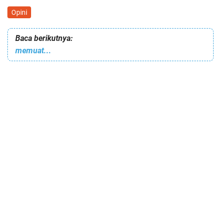
Opini
Baca berikutnya:
memuat...