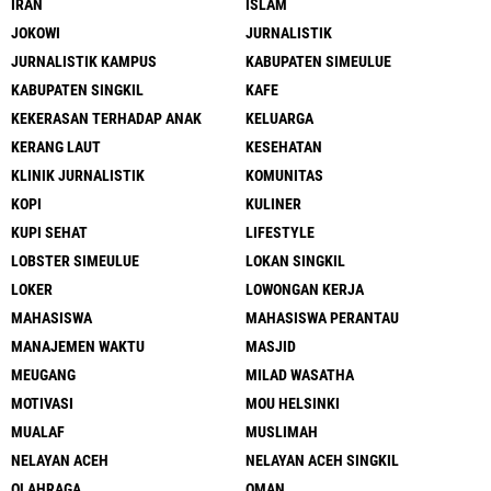
IRAN
ISLAM
JOKOWI
JURNALISTIK
JURNALISTIK KAMPUS
KABUPATEN SIMEULUE
KABUPATEN SINGKIL
KAFE
KEKERASAN TERHADAP ANAK
KELUARGA
KERANG LAUT
KESEHATAN
KLINIK JURNALISTIK
KOMUNITAS
KOPI
KULINER
KUPI SEHAT
LIFESTYLE
LOBSTER SIMEULUE
LOKAN SINGKIL
LOKER
LOWONGAN KERJA
MAHASISWA
MAHASISWA PERANTAU
MANAJEMEN WAKTU
MASJID
MEUGANG
MILAD WASATHA
MOTIVASI
MOU HELSINKI
MUALAF
MUSLIMAH
NELAYAN ACEH
NELAYAN ACEH SINGKIL
OLAHRAGA
OMAN