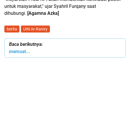
untuk masyarakat," ujar Syahril Furqany saat
dihubungi.
[Agamna Azka]
berita
UIN Ar-Raniry
Baca berikutnya:
memuat...