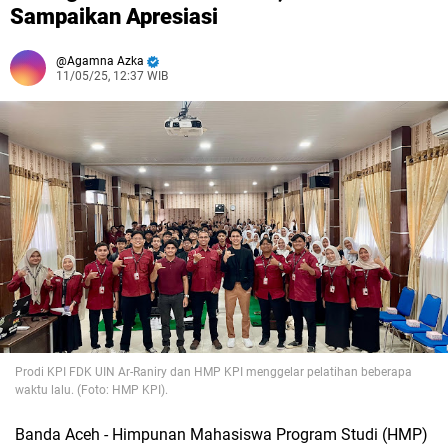
Sampaikan Apresiasi
Agamna Azka
11/05/25, 12:37 WIB
Prodi KPI FDK UIN Ar-Raniry dan
HMP KPI menggelar pelatihan beberapa
waktu lalu. (Foto: HMP KPI).
Banda Aceh - Himpunan Mahasiswa Program Studi (HMP)