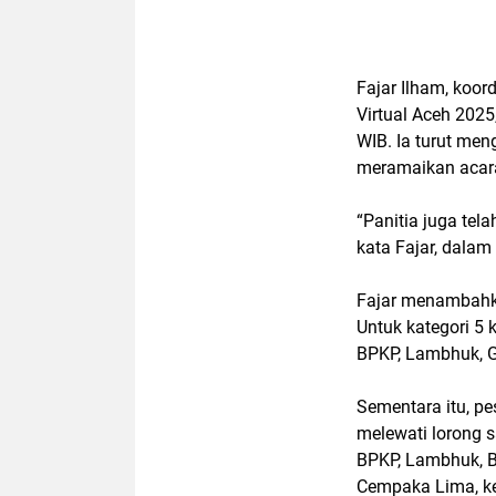
Fajar Ilham, koor
Virtual Aceh 202
WIB. Ia turut me
meramaikan acara
“Panitia juga tel
kata Fajar, dala
Fajar menambahkan
Untuk kategori 5 
BPKP, Lambhuk, G
Sementara itu, pes
melewati lorong s
BPKP, Lambhuk, B
Cempaka Lima, kem