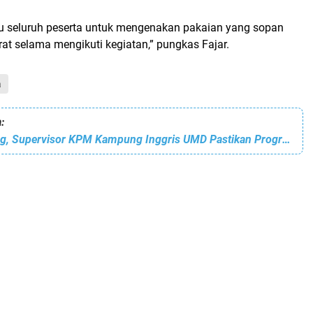
 seluruh peserta untuk mengenakan pakaian yang sopan
at selama mengikuti kegiatan,”
pungkas Fajar.
a
:
Turun ke Sabang, Supervisor KPM Kampung Inggris UMD Pastikan Program Berjalan Lancar