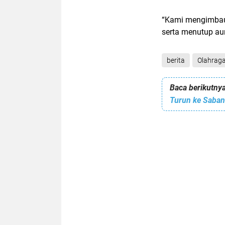
“Kami mengimbau
serta menutup aur
berita
Olahrag
Baca berikutnya