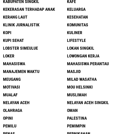
KABUPATEN SINGKIL
KAFE
KEKERASAN TERHADAP ANAK
KELUARGA
KERANG LAUT
KESEHATAN
KLINIK JURNALISTIK
KOMUNITAS
KOPI
KULINER
KUPI SEHAT
LIFESTYLE
LOBSTER SIMEULUE
LOKAN SINGKIL
LOKER
LOWONGAN KERJA
MAHASISWA
MAHASISWA PERANTAU
MANAJEMEN WAKTU
MASJID
MEUGANG
MILAD WASATHA
MOTIVASI
MOU HELSINKI
MUALAF
MUSLIMAH
NELAYAN ACEH
NELAYAN ACEH SINGKIL
OLAHRAGA
OMAN
OPINI
PALESTINA
PEMILU
PEMIMPIN
PENAS
PERNIKAHAN