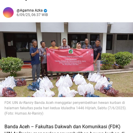
Agamna Azka
6/09/25, 06:37 WIB
FDK UIN Ar-Raniry Banda Aceh menggelar penyembelihan hewan kurban di
halaman fakultas pada hari kedua Iduladha 1446 Hijriah, Sabtu (7/6/2025).
(Foto: Humas Ar-Raniry)
Banda Aceh – Fakultas Dakwah dan Komunikasi (FDK)