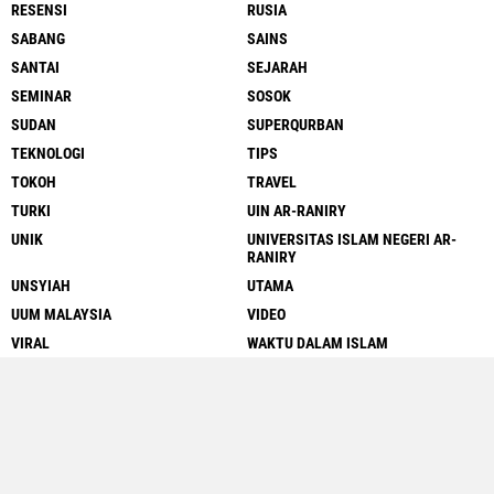
RESENSI
RUSIA
SABANG
SAINS
SANTAI
SEJARAH
SEMINAR
SOSOK
SUDAN
SUPERQURBAN
TEKNOLOGI
TIPS
TOKOH
TRAVEL
TURKI
UIN AR-RANIRY
UNIK
UNIVERSITAS ISLAM NEGERI AR-
RANIRY
UNSYIAH
UTAMA
UUM MALAYSIA
VIDEO
VIRAL
WAKTU DALAM ISLAM
Close
x
WALIKOTA BANDA ACEH
WARKOP
WARTAWAN
WISATA