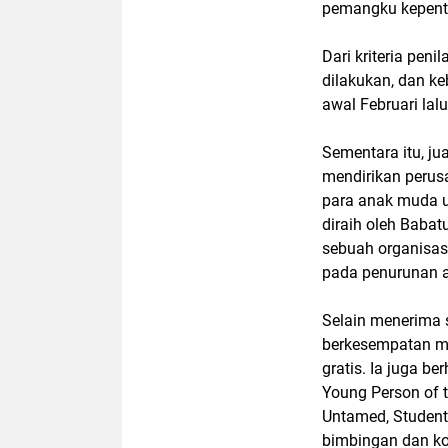
pemangku kepent
Dari kriteria peni
dilakukan, dan k
awal Februari lalu
Sementara itu, ju
mendirikan perus
para anak muda u
diraih oleh Babat
sebuah organisas
pada penurunan a
Selain menerima s
berkesempatan me
gratis. Ia juga b
Young Person of 
Untamed, Students
bimbingan dan kon