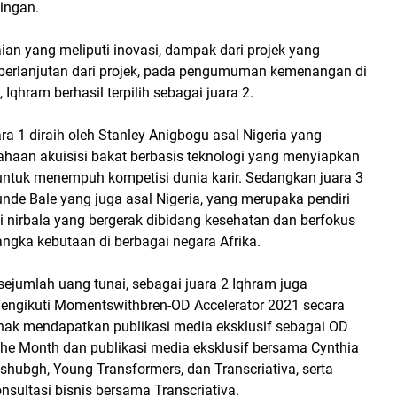
ingan.
laian yang meliputi inovasi, dampak dari projek yang
eberlanjutan dari projek, pada pengumuman kemenangan di
, Iqhram berhasil terpilih sebagai juara 2.
ara 1 diraih oleh Stanley Anigbogu asal Nigeria yang
ahaan akuisisi bakat berbasis teknologi yang menyiapkan
ntuk menempuh kompetisi dunia karir. Sedangkan juara 3
unde Bale yang juga asal Nigeria, yang merupaka pendiri
i nirbala yang bergerak dibidang kesehatan dan berfokus
ngka kebutaan di berbagai negara Afrika.
ejumlah uang tunai, sebagai juara 2 Iqhram juga
ngikuti Momentswithbren-OD Accelerator 2021 secara
erhak mendapatkan publikasi media eksklusif sebagai OD
the Month dan publikasi media eksklusif bersama Cynthia
hubgh, Young Transformers, dan Transcriativa, serta
sultasi bisnis bersama Transcriativa.