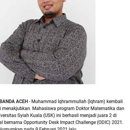
BANDA ACEH
- Muhammad Iqhrammullah (Iqhram) kembali
si menakjubkan. Mahasiswa program Doktor Matematika dan
versitas Syiah Kuala (USK) ini berhasil menjadi juara 2 di
nal bernama Opportunity Desk Impact Challenge (ODIC) 2021.
iumumkan pada 9 Februari 2021 lalu.