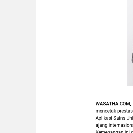
WASATHA.COM, 
mencetak presta
Aplikasi Sains Uni
ajang internasio
Kemenangan ini d