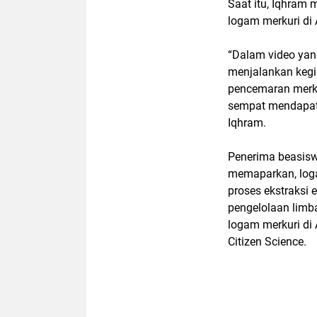
Saat itu, Iqhram 
logam merkuri di
“Dalam video yan
menjalankan kegi
pencemaran merkur
sempat mendapatk
Iqhram.
Penerima beasisw
memaparkan, loga
proses ekstraksi
pengelolaan limb
logam merkuri di
Citizen Science.