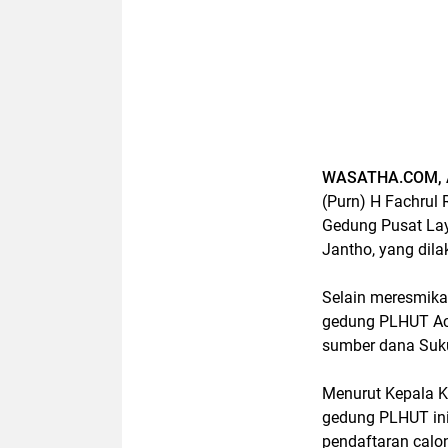
WASATHA.COM, 
(Purn) H Fachrul
Gedung Pusat Lay
Jantho, yang dil
Selain meresmik
gedung PLHUT Ace
sumber dana Suku
Menurut Kepala K
gedung PLHUT ini
pendaftaran calo