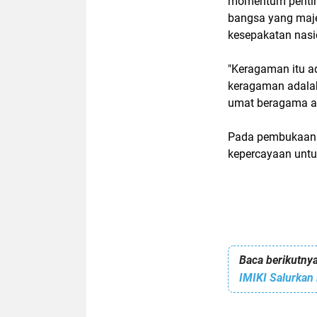
momentum pentin
bangsa yang maje
kesepakatan nasio
"Keragaman itu a
keragaman adalah
umat beragama ad
Pada pembukaan 
kepercayaan untu
Baca berikutnya
IMIKI Salurkan