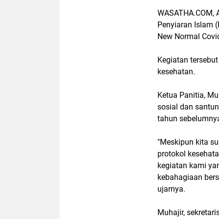
WASATHA.COM, Ac
Penyiaran Islam (
New Normal Covid
Kegiatan tersebu
kesehatan.
Ketua Panitia, 
sosial dan santun
tahun sebelumny
"Meskipun kita su
protokol kesehat
kegiatan kami ya
kebahagiaan bers
ujarnya.
Muhajir, sekreta