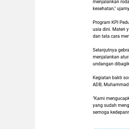
menjalankan roda
kesehatan," ujarn
Program KPI Ped
usia dini. Materi
dan tata cara me
Selanjutnya gebr
menjalankan atur
undangan dibagi
Kegiatan bakti so
ADB, Muhammad H
"Kami mengucapka
yang sudah mengg
semoga kedepannya