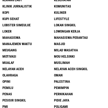
KERANG LAUT
KESEHATAN
KLINIK JURNALISTIK
KOMUNITAS
KOPI
KULINER
KUPI SEHAT
LIFESTYLE
LOBSTER SIMEULUE
LOKAN SINGKIL
LOKER
LOWONGAN KERJA
MAHASISWA
MAHASISWA PERANTAU
MANAJEMEN WAKTU
MASJID
MEUGANG
MILAD WASATHA
MOTIVASI
MOU HELSINKI
MUALAF
MUSLIMAH
NELAYAN ACEH
NELAYAN ACEH SINGKIL
OLAHRAGA
OMAN
OPINI
PALESTINA
PEMILU
PEMIMPIN
PENAS
PERNIKAHAN
PESISIR SINGKIL
PIDIE JAYA
PMI
POLIGAMI