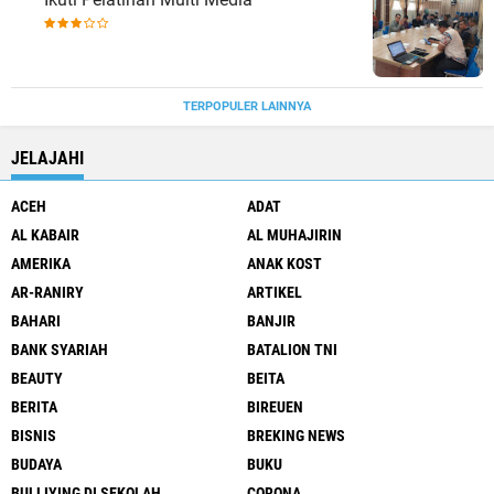
TERPOPULER LAINNYA
JELAJAHI
ACEH
ADAT
AL KABAIR
AL MUHAJIRIN
AMERIKA
ANAK KOST
AR-RANIRY
ARTIKEL
BAHARI
BANJIR
BANK SYARIAH
BATALION TNI
BEAUTY
BEITA
BERITA
BIREUEN
BISNIS
BREKING NEWS
BUDAYA
BUKU
BULLIYING DI SEKOLAH
CORONA