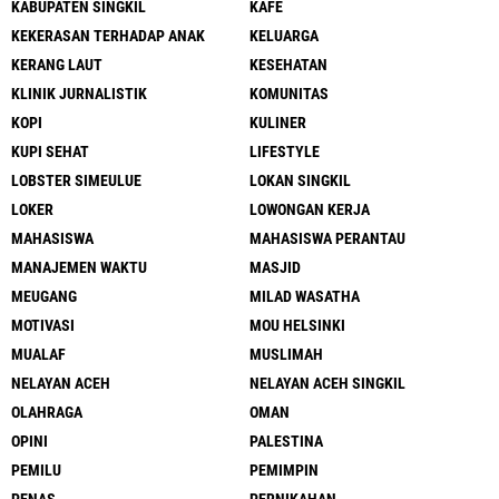
KABUPATEN SINGKIL
KAFE
KEKERASAN TERHADAP ANAK
KELUARGA
KERANG LAUT
KESEHATAN
KLINIK JURNALISTIK
KOMUNITAS
KOPI
KULINER
KUPI SEHAT
LIFESTYLE
LOBSTER SIMEULUE
LOKAN SINGKIL
LOKER
LOWONGAN KERJA
MAHASISWA
MAHASISWA PERANTAU
MANAJEMEN WAKTU
MASJID
MEUGANG
MILAD WASATHA
MOTIVASI
MOU HELSINKI
MUALAF
MUSLIMAH
NELAYAN ACEH
NELAYAN ACEH SINGKIL
OLAHRAGA
OMAN
OPINI
PALESTINA
PEMILU
PEMIMPIN
PENAS
PERNIKAHAN