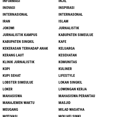
INFORMASI
INJIL
INOVASI
INSPIRASI
INTERNASIONAL
INTERNASONAL
IRAN
ISLAM
JOKOWI
JURNALISTIK
JURNALISTIK KAMPUS
KABUPATEN SIMEULUE
KABUPATEN SINGKIL
KAFE
KEKERASAN TERHADAP ANAK
KELUARGA
KERANG LAUT
KESEHATAN
KLINIK JURNALISTIK
KOMUNITAS
KOPI
KULINER
KUPI SEHAT
LIFESTYLE
LOBSTER SIMEULUE
LOKAN SINGKIL
LOKER
LOWONGAN KERJA
MAHASISWA
MAHASISWA PERANTAU
MANAJEMEN WAKTU
MASJID
MEUGANG
MILAD WASATHA
MOTIVASI
MOU HELSINKI