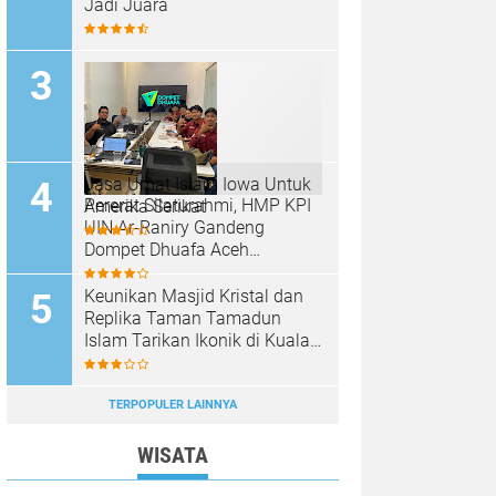
Jadi Juara
Jasa Umat Islam Iowa Untuk
Pererat Silaturahmi, HMP KPI
Amerika Serikat
UIN Ar-Raniry Gandeng
Dompet Dhuafa Aceh
Sukseskan Communication
Care VI
Keunikan Masjid Kristal dan
Replika Taman Tamadun
Islam Tarikan Ikonik di Kuala
Terengganu, Malaysia
TERPOPULER LAINNYA
WISATA