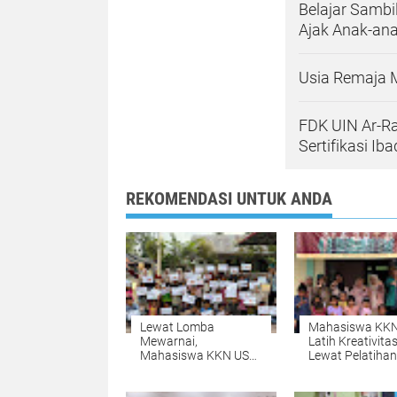
Belajar Sambi
Ajak Anak-a
Usia Remaja 
FDK UIN Ar-Ra
Sertifikasi I
REKOMENDASI UNTUK ANDA
Lewat Lomba
Mahasiswa KK
Mewarnai,
Latih Kreativita
Mahasiswa KKN USK
Lewat Pelatihan
Kenalkan Satwa
Gelang Manik-M
Dilindungi kepada