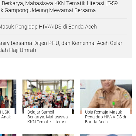
l Berkarya, Mahasiswa KKN Tematik Literasi LT-59
nak Gampong Udeung Mewarnai Bersama
Masuk Pengidap HIV/AIDS di Banda Aceh
niry bersama Ditjen PHU, dan Kemenhaj Aceh Gelar
badah Haji Umrah
N USK
Belajar Sambil
Usia Remaja Masuk
s Anak
Berkarya, Mahasiswa
Pengidap HIV/AIDS di
KKN Tematik Literasi
Banda Aceh
anik
LT-59 Ajak Anak-anak
Gampong Udeung