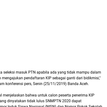
rta seleksi masuk PTN apabila ada yang tidak mampu dalam
 mengajukan pendaftaran KIP sebagai ganti dari bidikmisi,"
am konferensi pers, Senin (25/11/2019) Banda Aceh.
ul menjelaskan bahwa untuk calon peserta penerima KIP
yang dinyatakan tidak lulus SNMPTN 2020 dapat
or Induk Siswa Nasional (NISN) dan Nomor Pokok Sekolah