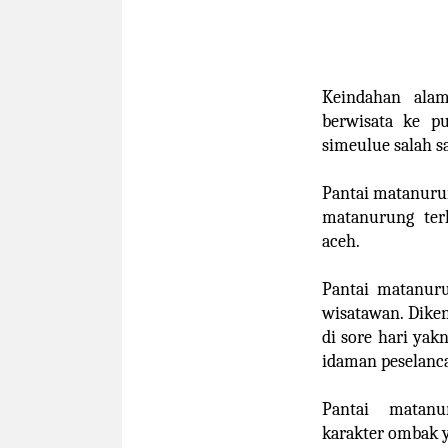
Keindahan ala
berwisata ke p
simeulue salah s
Pantai matanurun
matanurung ter
aceh.
Pantai matanur
wisatawan. Diken
di sore hari ya
idaman peselanca
Pantai matanur
karakter ombak y