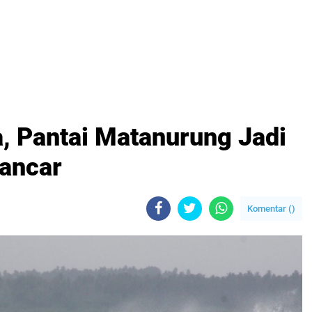
 Pantai Matanurung Jadi
lancar
Komentar (
)