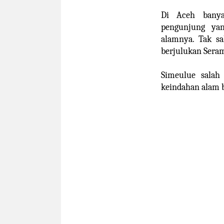
Di Aceh banya
pengunjung ya
alamnya. Tak sa
berjulukan Sera
Simeulue salah
keindahan alam b