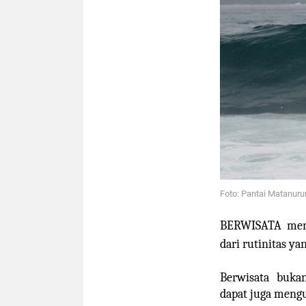
Foto: Pantai Matanuru
BERWISATA
menj
dari rutinitas ya
Berwisata buka
dapat juga mengu