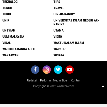
TEKNOLOGI
TIPS
TOKOH
TRAVEL
TURKI
UIN AR-RANIRY
UNIK
UNIVERSITAS ISLAM NEGERI AR-
RANIRY
UNSYIAH
UTAMA
UUM MALAYSIA
VIDEO
VIRAL
WAKTU DALAM ISLAM
WALIKOTA BANDA ACEH
WARKOP
WARTAWAN
WISATA
Redaksi
Pedoman Media Siber
Kontak
Copyright ©
2026 wasatha.com
Close
x