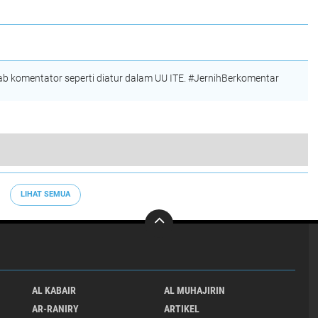
 komentator seperti diatur dalam UU ITE. #JernihBerkomentar
Berbagi menciptakan Ikatan persaudaraan, Ikatan Mahasiswa Ar-Raniry Sumatera Utara (IMARSU)
LIHAT SEMUA
AL KABAIR
AL MUHAJIRIN
AR-RANIRY
ARTIKEL