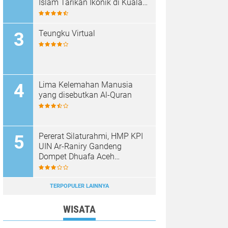
Islam Tarikan Ikonik di Kuala
Terengganu, Malaysia
Teungku Virtual
Lima Kelemahan Manusia
yang disebutkan Al-Quran
Pererat Silaturahmi, HMP KPI
UIN Ar-Raniry Gandeng
Dompet Dhuafa Aceh
Sukseskan Communication
Care VI
TERPOPULER LAINNYA
WISATA