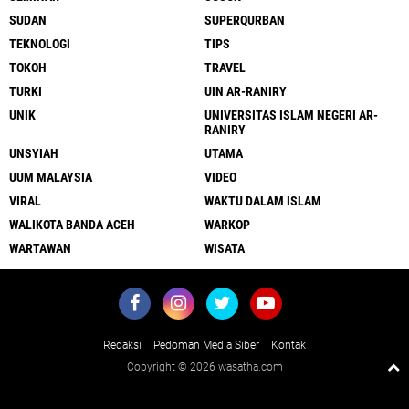
SUDAN
SUPERQURBAN
TEKNOLOGI
TIPS
TOKOH
TRAVEL
TURKI
UIN AR-RANIRY
UNIK
UNIVERSITAS ISLAM NEGERI AR-
RANIRY
UNSYIAH
UTAMA
UUM MALAYSIA
VIDEO
VIRAL
WAKTU DALAM ISLAM
WALIKOTA BANDA ACEH
WARKOP
WARTAWAN
WISATA
Redaksi
Pedoman Media Siber
Kontak
Copyright ©
2026 wasatha.com