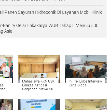
l Panen Sayuran Hidroponik Di Layanan Mobil Klinik
r-Raniry Gelar Lokakarya WUR Tahap II Menuju 500
g Asia
Mahasiswa KKN USK
Ini Trik Lolos Interview
asi
Edukasi Mitigasi
Kerja Global
lar
Banjir bagi Siswa MIN
l
16 Pidie Jaya