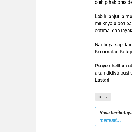
oleh pihak presid
Lebih lanjut ia 
miliknya diberi 
optimal dan laya
Nantinya sapi ku
Kecamatan Kutap
Penyembelihan ak
akan didistribusi
Lastari]
berita
Baca berikutnya
memuat...