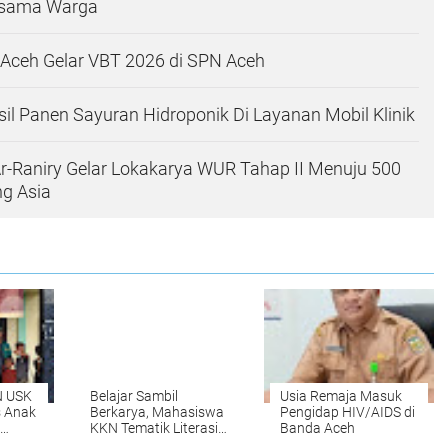
rsama Warga
Aceh Gelar VBT 2026 di SPN Aceh
l Panen Sayuran Hidroponik Di Layanan Mobil Klinik
r-Raniry Gelar Lokakarya WUR Tahap II Menuju 500
g Asia
N USK
Belajar Sambil
Usia Remaja Masuk
s Anak
Berkarya, Mahasiswa
Pengidap HIV/AIDS di
KKN Tematik Literasi
Banda Aceh
anik
LT-59 Ajak Anak-anak