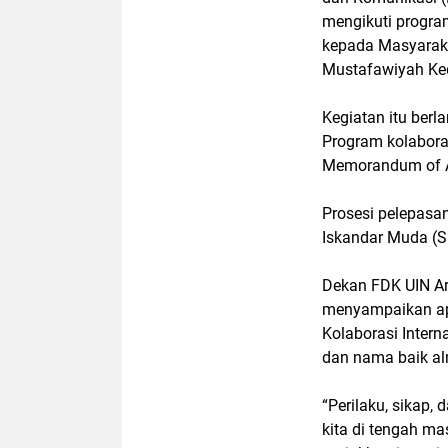
mengikuti progr
kepada Masyaraka
Mustafawiyah Ke
Kegiatan itu berl
Program kolabora
Memorandum of Ag
Prosesi pelepasa
Iskandar Muda (SI
Dekan FDK UIN Ar
menyampaikan ap
Kolaborasi Intern
dan nama baik al
“Perilaku, sikap,
kita di tengah ma