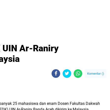
 UIN Ar-Raniry
aysia
Komentar (
)
banyak 25 mahasiswa dan enam Dosen Fakultas Dakwah
FDK) UIN Ar-Raniry Banda Aceh dikirim ke Malaysia,