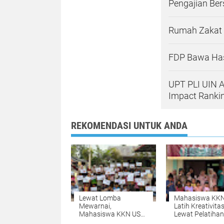
Pengajian Be
Rumah Zakat 
FDP Bawa Hasi
UPT PLI UIN A
Impact Rankin
REKOMENDASI UNTUK ANDA
Lewat Lomba
Mahasiswa KK
Mewarnai,
Latih Kreativita
Mahasiswa KKN USK
Lewat Pelatihan
Kenalkan Satwa
Gelang Manik-M