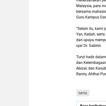
melaksanakan pe
Malaysia, para m
bersama mahasisw
Guru Kampus Dar
“Selain itu, kam
Yan, Kedah, sert
dari upaya memper
ujar Dr. Sabirin.
Turut hadir dala
dan Kelembagaan
Abizal, dan Kasu
Raniry, Afdhal P
berita
Baca berikutnya