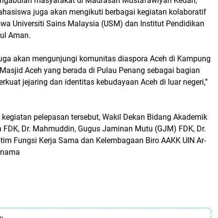
ngabdian masyarakat di Madrasah Mustafawiyah Kedah,
ahasiswa juga akan mengikuti berbagai kegiatan kolaboratif
a Universiti Sains Malaysia (USM) dan Institut Pendidikan
ul Aman.
i juga akan mengunjungi komunitas diaspora Aceh di Kampung
a Masjid Aceh yang berada di Pulau Penang sebagai bagian
kuat jejaring dan identitas kebudayaan Aceh di luar negeri,”
m kegiatan pelepasan tersebut, Wakil Dekan Bidang Akademik
 FDK, Dr. Mahmuddin, Gugus Jaminan Mutu (GJM) FDK, Dr.
btim Fungsi Kerja Sama dan Kelembagaan Biro AAKK UIN Ar-
urnama
: