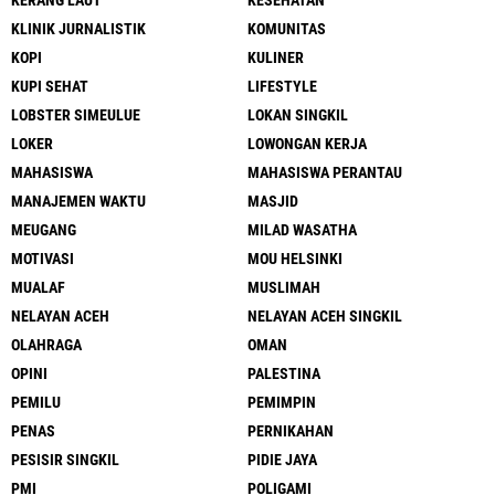
KERANG LAUT
KESEHATAN
KLINIK JURNALISTIK
KOMUNITAS
KOPI
KULINER
KUPI SEHAT
LIFESTYLE
LOBSTER SIMEULUE
LOKAN SINGKIL
LOKER
LOWONGAN KERJA
MAHASISWA
MAHASISWA PERANTAU
MANAJEMEN WAKTU
MASJID
MEUGANG
MILAD WASATHA
MOTIVASI
MOU HELSINKI
MUALAF
MUSLIMAH
NELAYAN ACEH
NELAYAN ACEH SINGKIL
OLAHRAGA
OMAN
OPINI
PALESTINA
PEMILU
PEMIMPIN
PENAS
PERNIKAHAN
PESISIR SINGKIL
PIDIE JAYA
PMI
POLIGAMI