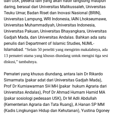
dari USK, peserta lain yang akan hadir langsung maupun
daring, berasal dari Universitas Malikussaleh, Universitas
Teuku Umar, Badan Riset dan Inovasi Nasional (BRIN),
Universitas Lampung, WRI Indonesia, IAIN Lhokseumawe,
Universitas Muhammadiyah, Universitas Indonesia,
Universitas Pakuan, Universitas Bhayangkara, Universitas
Gadjah Mada, dan Universitas Andalas. Bahkan ada satu
penulis dari Department of Islamic Studies, NUML-
Islamabad.
“Selain 50 peneliti yang mengirim makalahnya, ada
13 pemateri utama yang khusus diundang untuk mengisi tiga sesi
diskusi,” tambahnya.
Pemateri yang khusus diundang, antara lain Dr Rikardo
Simarmata (pakar adat dari Universitas Gadjah Mada),
Prof Dr Kurniawarman SH MH (pakar hukum Agraria dari
Universitas Andalas), Prof Dr Ahmad Humam Hamid MA
(pakar sosiologi pedesaan USK), Dr M Adli Abdullah
(Kementerian Agraria dan Tata Ruang), A Hanan SP MM
(Kadis Lingkungan Hidup dan Kehutanan), Yustina Ogoney