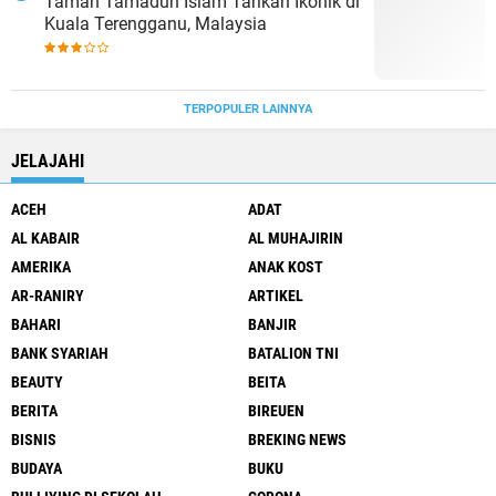
Taman Tamadun Islam Tarikan Ikonik di
Kuala Terengganu, Malaysia
TERPOPULER LAINNYA
JELAJAHI
ACEH
ADAT
AL KABAIR
AL MUHAJIRIN
AMERIKA
ANAK KOST
AR-RANIRY
ARTIKEL
BAHARI
BANJIR
BANK SYARIAH
BATALION TNI
BEAUTY
BEITA
BERITA
BIREUEN
BISNIS
BREKING NEWS
BUDAYA
BUKU