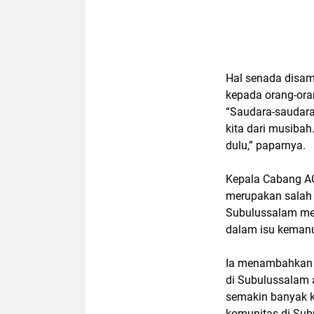
Hal senada disam
kepada orang-or
“Saudara-saudara
kita dari musiba
dulu,” paparnya.
Kepala Cabang A
merupakan salah 
Subulussalam me
dalam isu kemanu
Ia menambahkan 
di Subulussalam 
semakin banyak k
komunitas di Sub