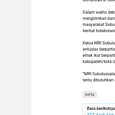
Dalam waktu dek
mengirimkan bant
masyarakat Subul
bentuk kolaborasi
Ketua MRI Subulu
antusias berpart
emak ikut berpar
kabupaten/kota la
“MRI Subulussala
tentu dibutuhkan
berita
Baca berikutnya
ACT Aceh Ajak 