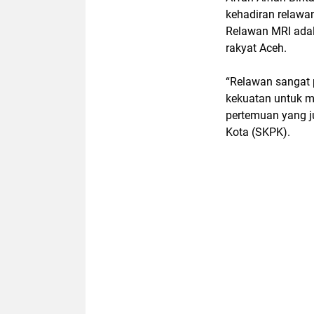
kehadiran relawan
Relawan MRI adal
rakyat Aceh.
“Relawan sangat 
kekuatan untuk m
pertemuan yang j
Kota (SKPK).