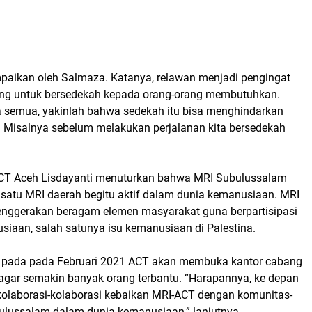
paikan oleh Salmaza. Katanya, relawan menjadi pengingat
ang untuk bersedekah kepada orang-orang membutuhkan.
 semua, yakinlah bahwa sedekah itu bisa menghindarkan
h. Misalnya sebelum melakukan perjalanan kita bersedekah
CT Aceh Lisdayanti menuturkan bahwa MRI Subulussalam
satu MRI daerah begitu aktif dalam dunia kemanusiaan. MRI
nggerakan beragam elemen masyarakat guna berpartisipasi
siaan, salah satunya isu kemanusiaan di Palestina.
pada pada Februari 2021 ACT akan membuka kantor cabang
agar semakin banyak orang terbantu. “Harapannya, ke depan
olaborasi-kolaborasi kebaikan MRI-ACT dengan komunitas-
ulussalam dalam dunia kemanusiaan,” lanjutnya.