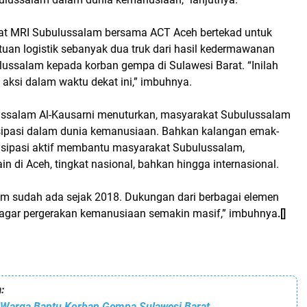
at MRI Subulussalam bersama ACT Aceh bertekad untuk
uan logistik sebanyak dua truk dari hasil kedermawanan
ussalam kepada korban gempa di Sulawesi Barat. “Inilah
 aksi dalam waktu dekat ini,” imbuhnya.
ssalam Al-Kausarni menuturkan, masyarakat Subulussalam
isipasi dalam dunia kemanusiaan. Bahkan kalangan emak-
tisipasi aktif membantu masyarakat Subulussalam,
in di Aceh, tingkat nasional, bahkan hingga internasional.
m sudah ada sejak 2018. Dukungan dari berbagai elemen
 agar pergerakan kemanusiaan semakin masif,” imbuhnya
.[]
:
Warga Bantu Korban Gempa Sulawesi Barat