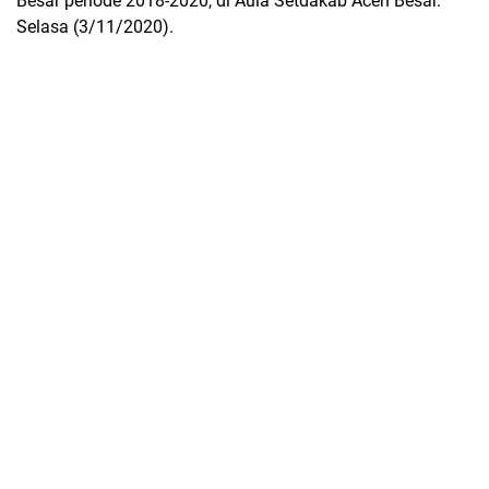
Besar periode 2018-2020, di Aula Setdakab Aceh Besar.
Selasa (3/11/2020).