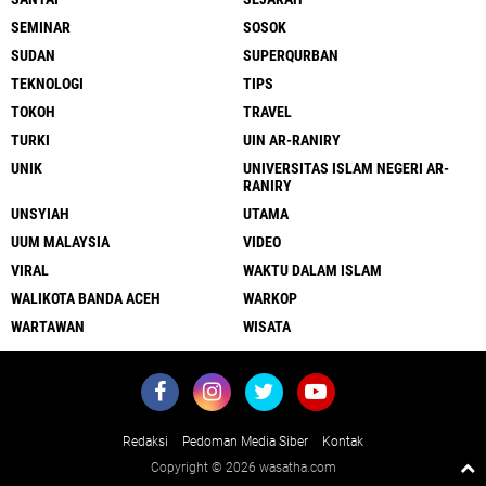
SEMINAR
SOSOK
SUDAN
SUPERQURBAN
TEKNOLOGI
TIPS
TOKOH
TRAVEL
TURKI
UIN AR-RANIRY
UNIK
UNIVERSITAS ISLAM NEGERI AR-
RANIRY
UNSYIAH
UTAMA
UUM MALAYSIA
VIDEO
VIRAL
WAKTU DALAM ISLAM
WALIKOTA BANDA ACEH
WARKOP
WARTAWAN
WISATA
Redaksi
Pedoman Media Siber
Kontak
Copyright ©
2026 wasatha.com