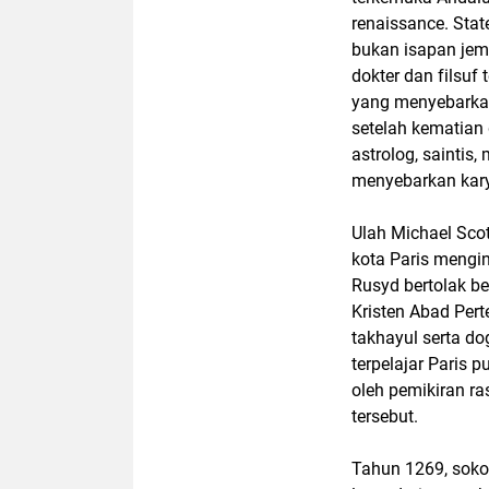
renaissance. Sta
bukan isapan jem
dokter dan filsuf
yang menyebarkan 
setelah kematian 
astrolog, saintis
menyebarkan kary
Ulah Michael Scot
kota Paris mengi
Rusyd bertolak b
Kristen Abad Per
takhayul serta d
terpelajar Paris 
oleh pemikiran ra
tersebut.
Tahun 1269, soko 