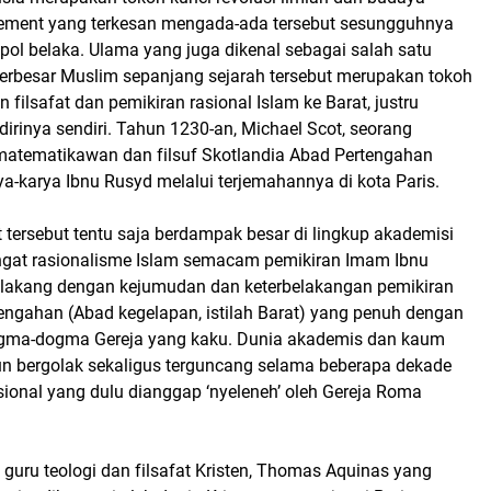
tement yang terkesan mengada-ada tersebut sesungguhnya
pol belaka. Ulama yang juga dikenal sebagai salah satu
 terbesar Muslim sepanjang sejarah tersebut merupakan tokoh
filsafat dan pemikiran rasional Islam ke Barat, justru
dirinya sendiri. Tahun 1230-an, Michael Scot, seorang
, matematikawan dan filsuf Skotlandia Abad Pertengahan
a-karya Ibnu Rusyd melalui terjemahannya di kota Paris.
 tersebut tentu saja berdampak besar di lingkup akademisi
ngat rasionalisme Islam semacam pemikiran Imam Ibnu
elakang dengan kejumudan dan keterbelakangan pemikiran
tengahan (Abad kegelapan, istilah Barat) yang penuh dengan
ogma-dogma Gereja yang kaku. Dunia akademis dan kaum
pun bergolak sekaligus terguncang selama beberapa dekade
sional yang dulu dianggap ‘nyeleneh’ oleh Gereja Roma
guru teologi dan filsafat Kristen, Thomas Aquinas yang