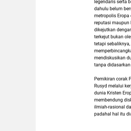
legendaris serta 
dahulu belum ber
metropolis Eropa 
reputasi maupun b
dikejutkan dengan
terkejut bukan o
tetapi sebaliknya
memperbincangkan
mendiskusikan du
tanpa didasarka
Pemikiran corak 
Rusyd melalui ker
dunia Kristen Er
membendung disku
ilmiah-rasional d
padahal hal itu d