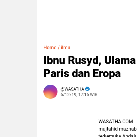
Home
/
ilmu
Ibnu Rusyd, Ulam
Paris dan Eropa
WASATHA
6/12/19, 17:16 WIB
WASATHA.COM - Ib
mujtahid mazhab 
terkemuka Andalu