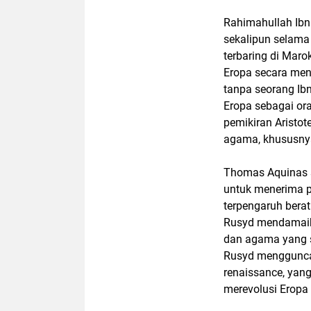
Rahimahullah Ibnu
sekalipun selama 
terbaring di Mar
Eropa secara men
tanpa seorang Ib
Eropa sebagai ora
pemikiran Aristot
agama, khususny
Thomas Aquinas s
untuk menerima pe
terpengaruh berat
Rusyd mendamaika
dan agama yang se
Rusyd mengguncan
renaissance, yang
merevolusi Eropa 