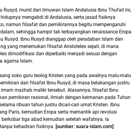
 Rusyd, murid dari ilmuwan Islam Andalusia Ibnu Thufail ini,
hidupnya mengabdi di Andalusia, serta jasad fisiknya
oko, namun filsafat dan pemikirannya begitu mempengaruhi
dalam, sehingga hampir tak terbayangkan renaissance Eropa
nu Rusyd. Ibnu Rusyd dianggap oleh peradaban Islam dan
ng yang menemukan filsafat Aristoteles sejati, di mana
eles dimodifikasi dan diperbaiki menjadi sesuai dengan
a agama Islam.
ang soko guru teolog Kristen yang pada awalnya malu-malu
mikiran dan filsafat Ibnu Rusyd, di masa belakangan justru
 imam mazhab maliki tersebut. Alasannya, filsafat Ibnu
n pemikiran rasional, ilmiah dengan keimanan pada Tuhan
lama ribuan tahun justru dicari-cari umat Kristen. Ibnu
g Paris, kemudian Eropa serta memantik api revolusi
 berkobar tiga abad kemudian setelah wafatnya. Ia
tanpa kehadiran fisiknya.
[sumber: suara-islam.com]