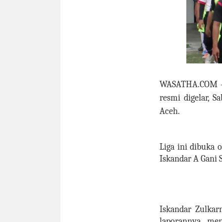
WASATHA.COM
–
resmi digelar, 
Aceh.
Liga ini dibuka 
Iskandar A Gani
Iskandar Zulkar
laporannya men