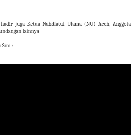
t hadir juga Ketua Nahdlatul Ulama (NU) Aceh, Anggota
undangan lainnya
 Sini :