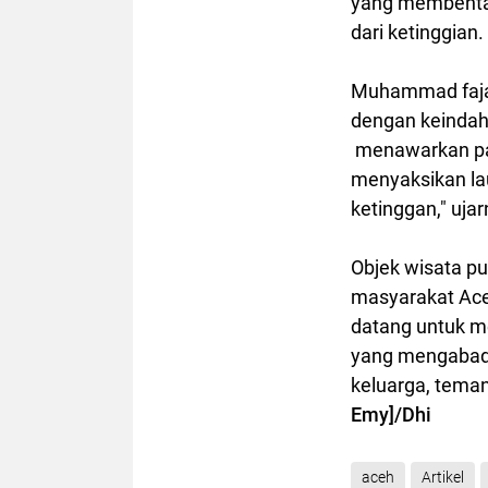
yang membentan
dari ketinggian.
Muhammad faja
dengan keindaha
menawarkan pan
menyaksikan la
ketinggan," ujar
Objek wisata pu
masyarakat Aceh
datang untuk m
yang mengabadi
keluarga, teman
Emy]/Dhi
aceh
Artikel