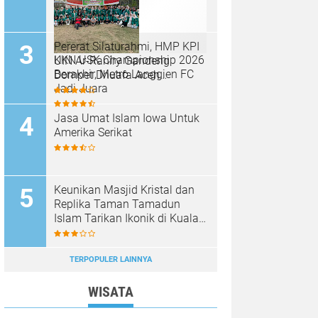
Pererat Silaturahmi, HMP KPI
KKN USK Championship 2026
UIN Ar-Raniry Gandeng
Berakhir, Metro Langgien FC
Dompet Dhuafa Aceh
Jadi Juara
Sukseskan Communication
Care VI
Jasa Umat Islam Iowa Untuk
Amerika Serikat
Keunikan Masjid Kristal dan
Replika Taman Tamadun
Islam Tarikan Ikonik di Kuala
Terengganu, Malaysia
TERPOPULER LAINNYA
WISATA