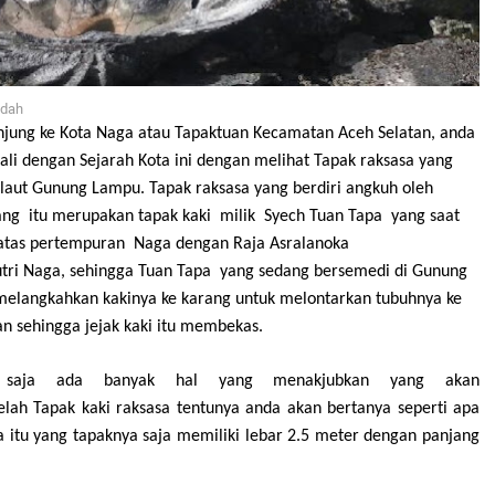
dah
njung ke Kota Naga atau Tapaktuan Kecamatan Aceh
Selatan, anda
ali dengan Sejarah Kota ini
dengan
melihat Tapak raksasa yang
i laut Gunung Lampu.
Tapak raksasa yang berdiri angkuh oleh
ang itu
merupakan tapak kaki milik
Sy
ec
h Tuan Tapa yang saat
 atas pertempuran Naga dengan Raja Asralanoka
tri Naga,
sehingga Tuan Tapa yang sedang bersemedi di Gunung
melangkahkan kakinya ke karang untuk melontarkan tubuhnya
ke
 sehingga jejak kaki itu membekas.
 saja ada banyak hal yang menakjubkan yang akan
elah Tapak kaki raksasa tentunya anda akan bertanya
seperti apa
 itu yang tapaknya saja memiliki lebar
2.5 meter dengan panjang