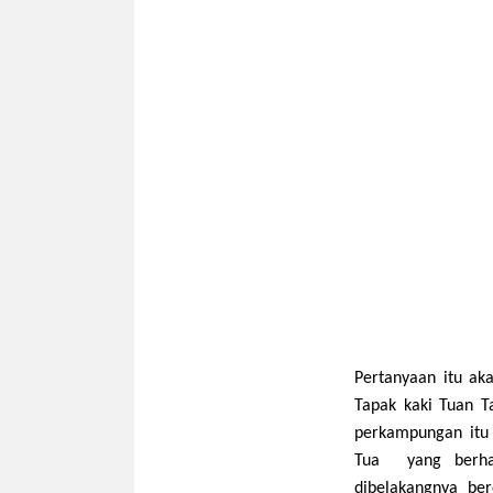
Pertanyaan itu aka
Tapak kaki Tuan T
perkampungan itu
Tu
a
yang berha
dibelakan
gn
ya ber