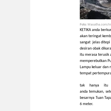
Foto:
Wasatha.com/In
KETIKA
a
n
da berku
akan
teringat kemb
sangat jelas ditep
desiran obak dikar
itu merasa
terusik
memperebutkan
Pu
Lampu
keluar dan 
tempat pertempuran
tak hanya itu
anda
temukan
,
set
besarnya Tuan Tapa
6 meter.