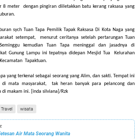
ar 8 meter dengan pingiran
diileta
k
kan batu kerang raksasa yang
kuburan.
buran sy
c
h Tuan Tapa Pemilik Tapak Raksasa Di Kota
Naga yang
yarakat setempat, menurut ceritanya setelah pertarungan Tuan
eminggu kemudian Tuan Tapa meninggal dan jasadnya di
kat Gunung Lampu ini
tepatnya didepan Mesjid Tu
a
Kelurahan
Kecamatan
Tapaktuan.
pa yang terkenal sebagai seorang yang Alim, dan
sakt
i. Tempat ini
 di
mata masyarakat, tak heran banyak para pelancon
g
dan
h
di maka
m
ini.
[
inda silviana
]
/Rzk
Travel
wisata
:
Tetesan Air Mata Seorang Wanita