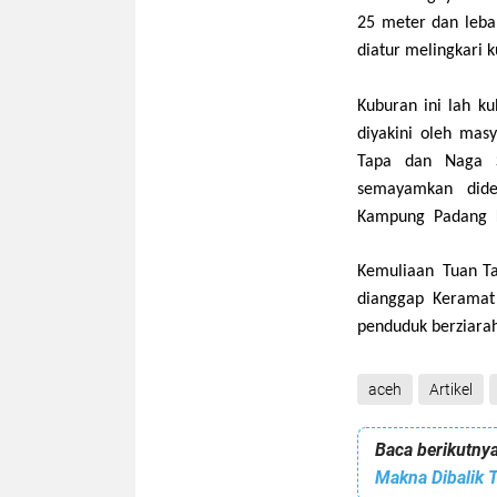
25 meter
d
an leb
diatur melingkari 
Kuburan ini lah ku
diyakini oleh mas
Tapa dan Naga S
semayamkan dide
Kampung Padang 
Kemuliaan Tuan Ta
dianggap Keramat
penduduk
berziara
aceh
Artikel
Baca berikutnya
Makna Dibalik 