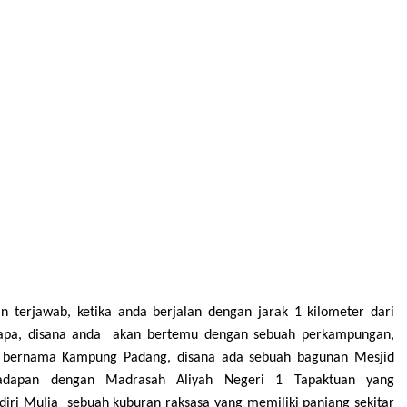
n terjawab, ketika anda berjalan dengan jarak 1 kilometer dari
apa
, disana anda
akan bertemu dengan sebuah
perkampung
an
,
 bernama Kampung Padang, disana ada sebuah
bagunan Mesjid
dapan dengan Madrasah
A
liyah Negeri 1
Tapaktuan yang
diri Mulia sebuah kuburan raksasa yang
memiliki panjang sekitar