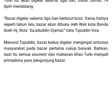
Turki itu akan digelar selama tiga hari, mulai Jumat, 14
April mendatang.
“B
azar digelar selama tiga hari berturut-turut
.
Sama halnya
seperti tahun lalu, bazar akan dibuka oleh
W
ali kota Banda
Aceh Hj. Illiza Sa,aduddin Djamal
,” kata Tajuddin Ince.
Menurut Tajuddin, bazar kedua digelar mengingat antusias
masyarakat pada bazar pertama cukup banyak. Bahkan,
saat itu semua souvenir dan makanan khas Turki menjadi
primadona para pengunjung bazar.