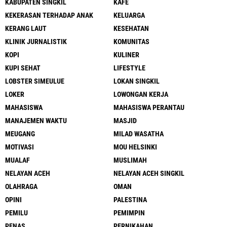
KABUPATEN SINGKIL
KAFE
KEKERASAN TERHADAP ANAK
KELUARGA
KERANG LAUT
KESEHATAN
KLINIK JURNALISTIK
KOMUNITAS
KOPI
KULINER
KUPI SEHAT
LIFESTYLE
LOBSTER SIMEULUE
LOKAN SINGKIL
LOKER
LOWONGAN KERJA
MAHASISWA
MAHASISWA PERANTAU
MANAJEMEN WAKTU
MASJID
MEUGANG
MILAD WASATHA
MOTIVASI
MOU HELSINKI
MUALAF
MUSLIMAH
NELAYAN ACEH
NELAYAN ACEH SINGKIL
OLAHRAGA
OMAN
OPINI
PALESTINA
PEMILU
PEMIMPIN
PENAS
PERNIKAHAN