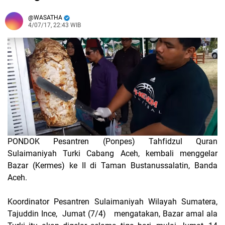
WASATHA
4/07/17, 22:43 WIB
PONDOK
Pesantren (Ponpes) Tahfidzul Quran
Sulaimaniyah Turki
C
abang Aceh, kembali menggelar
Bazar
(
Kermes
)
ke
II di Taman Bustanussalatin, Banda
Aceh.
Koordinator Pesantren Sulaimaniyah Wilayah Sumatera,
Tajuddin Ince,
Jumat (7/4) mengatakan, Bazar amal ala